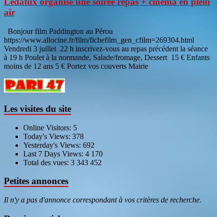
Ledatux organise une soirée repas + cinéma en plein
air
Bonjour film Paddington au Pérou
https://www.allocine.fr/film/fichefilm_gen_cfilm=269304.html
Vendredi 3 juillet 22 h inscrivez-vous au repas précédent la séance
à 19 h Poulet à la normande, Salade/fromage, Dessert 15 € Enfants
moins de 12 ans 5 € Portez vos couverts Mairie
Les visites du site
Online Visitors:
5
Today's Views:
378
Yesterday's Views:
692
Last 7 Days Views:
4 170
Total des vues:
3 343 452
Petites annonces
Il n'y a pas d'annonce correspondant à vos critères de recherche.