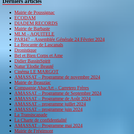
Derniers articles
Mairie de Poussignac
ECODAM
DIADEM RECORDS
Mairie de Barbaste
MLM – AQUITELE
PARI47 – Assemblée Générale 24 Février 2024
La Brocante de Lascanals
Dronistique
Bel et Bien Corps et Ame
Didier BassinSpirit
Natur’Elodie Beauté
Cinéma LE MARGOT
AMASSAT – Programme de novembre 2024
Mairie de Beauziac
Compagnie AbacArt – Carretero Frères
AMASSAT – Programme de Septembre 2024
AMASSAT – Programme de Août 2024
AMASSAT – programme juillet 2024
AMASSAT – programme juin 2024
La Transiscapade
La Charte de confidentialité
AMASSAT – Programme mai 2024
Mairie de Frégimont