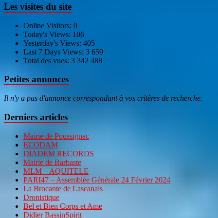
Les visites du site
Online Visitors:
0
Today's Views:
106
Yesterday's Views:
405
Last 7 Days Views:
3 659
Total des vues:
3 342 488
Petites annonces
Il n'y a pas d'annonce correspondant à vos critères de recherche.
Derniers articles
Mairie de Poussignac
ECODAM
DIADEM RECORDS
Mairie de Barbaste
MLM – AQUITELE
PARI47 – Assemblée Générale 24 Février 2024
La Brocante de Lascanals
Dronistique
Bel et Bien Corps et Ame
Didier BassinSpirit