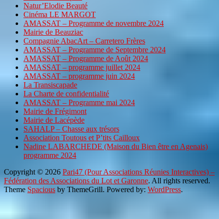
Natur’Elodie Beauté
Cinéma LE MARGOT
AMASSAT – Programme de novembre 2024
Mairie de Beauziac
Compagnie AbacArt – Carretero Frères
AMASSAT – Programme de Septembre 2024
AMASSAT – Programme de Août 2024
AMASSAT – programme juillet 2024
AMASSAT – programme juin 2024
La Transiscapade
La Charte de confidentialité
AMASSAT – Programme mai 2024
Mairie de Frégimont
Mairie de Lacépède
SAHALP – Chasse aux trésors
Association Toutous et P’tits Cailloux
Nadine LABARCHEDE (Maison du Bien être en Agenais)
programme 2024
Copyright © 2026
Pari47 (Pour Associations Réunies Interactives) –
Fédération des Associations du Lot et Garonne
. All rights reserved.
Theme
Spacious
by ThemeGrill. Powered by:
WordPress
.