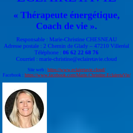
« Thérapeute énergétique,
Coach de vie ».
Responsable : Marie-Christine CHESNEAU
Adresse postale : 2 Chemin de Glady – 47210 Villeréal
Téléphone :
06 62 22 68 76
Courriel : marie-christine@eclairetavie.cloud
Site web :
https://www.eclairetavie.cloud/
Facebook :
https://www.facebook.com/Marie.Christine.EclairetaVie/