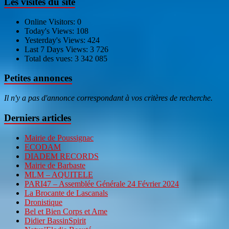
Les visites du site
Online Visitors:
0
Today's Views:
108
Yesterday's Views:
424
Last 7 Days Views:
3 726
Total des vues:
3 342 085
Petites annonces
Il n'y a pas d'annonce correspondant à vos critères de recherche.
Derniers articles
Mairie de Poussignac
ECODAM
DIADEM RECORDS
Mairie de Barbaste
MLM – AQUITELE
PARI47 – Assemblée Générale 24 Février 2024
La Brocante de Lascanals
Dronistique
Bel et Bien Corps et Ame
Didier BassinSpirit