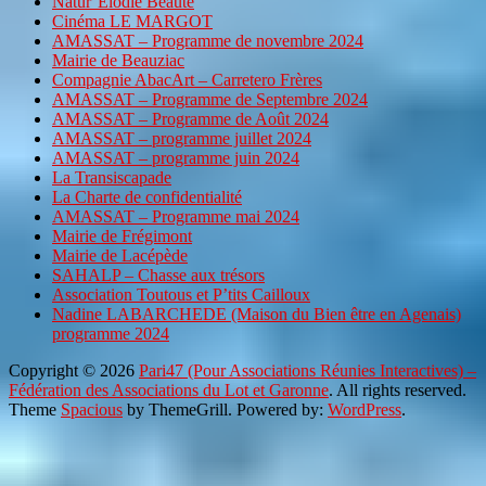
Natur’Elodie Beauté
Cinéma LE MARGOT
AMASSAT – Programme de novembre 2024
Mairie de Beauziac
Compagnie AbacArt – Carretero Frères
AMASSAT – Programme de Septembre 2024
AMASSAT – Programme de Août 2024
AMASSAT – programme juillet 2024
AMASSAT – programme juin 2024
La Transiscapade
La Charte de confidentialité
AMASSAT – Programme mai 2024
Mairie de Frégimont
Mairie de Lacépède
SAHALP – Chasse aux trésors
Association Toutous et P’tits Cailloux
Nadine LABARCHEDE (Maison du Bien être en Agenais)
programme 2024
Copyright © 2026
Pari47 (Pour Associations Réunies Interactives) –
Fédération des Associations du Lot et Garonne
. All rights reserved.
Theme
Spacious
by ThemeGrill. Powered by:
WordPress
.