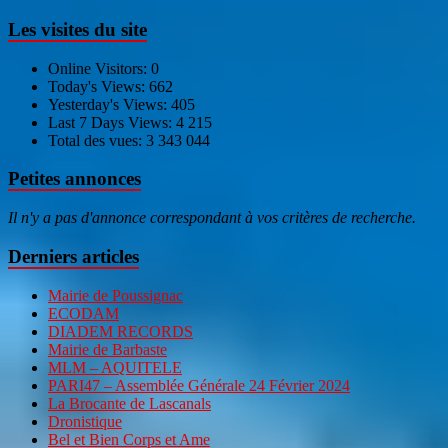
Les visites du site
Online Visitors:
0
Today's Views:
662
Yesterday's Views:
405
Last 7 Days Views:
4 215
Total des vues:
3 343 044
Petites annonces
Il n'y a pas d'annonce correspondant à vos critères de recherche.
Derniers articles
Mairie de Poussignac
ECODAM
DIADEM RECORDS
Mairie de Barbaste
MLM – AQUITELE
PARI47 – Assemblée Générale 24 Février 2024
La Brocante de Lascanals
Dronistique
Bel et Bien Corps et Ame