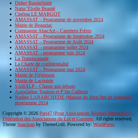
Didier BassinSpirit
Natur’Elodie Beauté
Cinéma LE MARGOT
AMASSAT – Programme de novembre 2024
Mairie de Beauziac
Compagnie AbacArt – Carretero Frères
AMASSAT – Programme de Septembre 2024
AMASSAT – Programme de Août 2024
AMASSAT – programme juillet 2024
AMASSAT – programme juin 2024
La Transiscapade
La Charte de confidentialité
AMASSAT – Programme mai 2024
Mairie de Frégimont
Mairie de Lacépède
SAHALP – Chasse aux trésors
Association Toutous et P’tits Cailloux
Nadine LABARCHEDE (Maison du Bien être en Agenais)
programme 2024
Copyright © 2026
Pari47 (Pour Associations Réunies Interactives) –
Fédération des Associations du Lot et Garonne
. All rights reserved.
Theme
Spacious
by ThemeGrill. Powered by:
WordPress
.