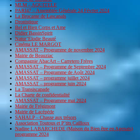
MLM – AQUITELE
PARI47 – Assemblée Générale 24 Février 2024
La Brocante de Lascanals
Dronistique
Bel et Bien Corps et Ame
Didier BassinSpirit
Natur’Elodie Beauté
Cinéma LE MARGOT
AMASSAT – Programme de novembre 2024
Mairie de Beauziac
Compagnie AbacArt – Carretero Frères
AMASSAT – Programme de Septembre 2024
AMASSAT – Programme de Août 2024
AMASSAT – programme juillet 2024
AMASSAT – programme juin 2024
La Transiscapade
La Charte de confidentialité
AMASSAT – Programme mai 2024
Mairie de Frégimont
Mairie de Lacépède
SAHALP – Chasse aux trésors
Association Toutous et P’tits Cailloux
Nadine LABARCHEDE (Maison du Bien être en Agenais)
programme 2024