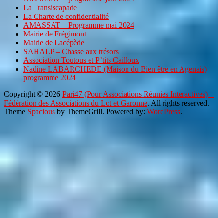
La Transiscapade
La Charte de confidentialité
AMASSAT – Programme mai 2024
Mairie de Frégimont
Mairie de Lacépède
SAHALP – Chasse aux trésors
Association Toutous et P’tits Cailloux
Nadine LABARCHEDE (Maison du Bien être en Agenais)
programme 2024
Copyright © 2026
Pari47 (Pour Associations Réunies Interactives) –
Fédération des Associations du Lot et Garonne
. All rights reserved.
Theme
Spacious
by ThemeGrill. Powered by:
WordPress
.