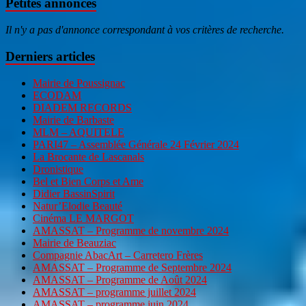
Petites annonces
Il n'y a pas d'annonce correspondant à vos critères de recherche.
Derniers articles
Mairie de Poussignac
ECODAM
DIADEM RECORDS
Mairie de Barbaste
MLM – AQUITELE
PARI47 – Assemblée Générale 24 Février 2024
La Brocante de Lascanals
Dronistique
Bel et Bien Corps et Ame
Didier BassinSpirit
Natur’Elodie Beauté
Cinéma LE MARGOT
AMASSAT – Programme de novembre 2024
Mairie de Beauziac
Compagnie AbacArt – Carretero Frères
AMASSAT – Programme de Septembre 2024
AMASSAT – Programme de Août 2024
AMASSAT – programme juillet 2024
AMASSAT – programme juin 2024