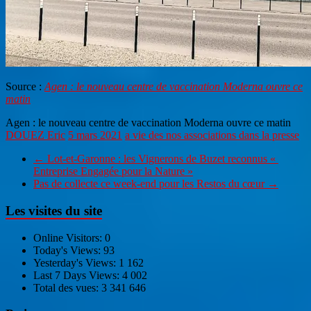
Source :
Agen : le nouveau centre de vaccination Moderna ouvre ce
matin
Agen : le nouveau centre de vaccination Moderna ouvre ce matin
DOUEZ Eric
5 mars 2021
a vie des nos associations dans la presse
←
Lot-et-Garonne : les Vignerons de Buzet reconnus «
Entreprise Engagée pour la Nature »
Pas de collecte ce week-end pour les Restos du cœur
→
Les visites du site
Online Visitors:
0
Today's Views:
93
Yesterday's Views:
1 162
Last 7 Days Views:
4 002
Total des vues:
3 341 646