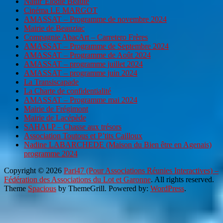
Natur’Elodie Beauté
Cinéma LE MARGOT
AMASSAT – Programme de novembre 2024
Mairie de Beauziac
Compagnie AbacArt – Carretero Frères
AMASSAT – Programme de Septembre 2024
AMASSAT – Programme de Août 2024
AMASSAT – programme juillet 2024
AMASSAT – programme juin 2024
La Transiscapade
La Charte de confidentialité
AMASSAT – Programme mai 2024
Mairie de Frégimont
Mairie de Lacépède
SAHALP – Chasse aux trésors
Association Toutous et P’tits Cailloux
Nadine LABARCHEDE (Maison du Bien être en Agenais)
programme 2024
Copyright © 2026
Pari47 (Pour Associations Réunies Interactives) –
Fédération des Associations du Lot et Garonne
. All rights reserved.
Theme
Spacious
by ThemeGrill. Powered by:
WordPress
.