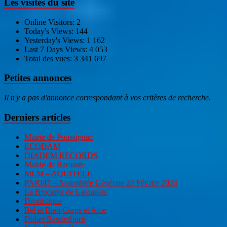
Les visites du site
Online Visitors:
2
Today's Views:
144
Yesterday's Views:
1 162
Last 7 Days Views:
4 053
Total des vues:
3 341 697
Petites annonces
Il n'y a pas d'annonce correspondant à vos critères de recherche.
Derniers articles
Mairie de Poussignac
ECODAM
DIADEM RECORDS
Mairie de Barbaste
MLM – AQUITELE
PARI47 – Assemblée Générale 24 Février 2024
La Brocante de Lascanals
Dronistique
Bel et Bien Corps et Ame
Didier BassinSpirit