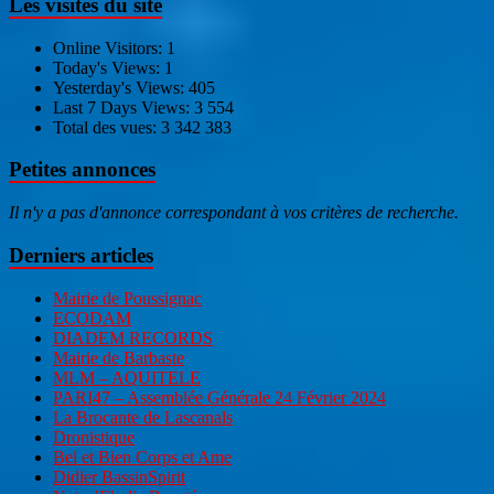
Les visites du site
Online Visitors:
1
Today's Views:
1
Yesterday's Views:
405
Last 7 Days Views:
3 554
Total des vues:
3 342 383
Petites annonces
Il n'y a pas d'annonce correspondant à vos critères de recherche.
Derniers articles
Mairie de Poussignac
ECODAM
DIADEM RECORDS
Mairie de Barbaste
MLM – AQUITELE
PARI47 – Assemblée Générale 24 Février 2024
La Brocante de Lascanals
Dronistique
Bel et Bien Corps et Ame
Didier BassinSpirit