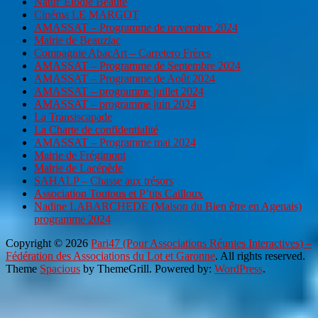
Natur’Elodie Beauté
Cinéma LE MARGOT
AMASSAT – Programme de novembre 2024
Mairie de Beauziac
Compagnie AbacArt – Carretero Frères
AMASSAT – Programme de Septembre 2024
AMASSAT – Programme de Août 2024
AMASSAT – programme juillet 2024
AMASSAT – programme juin 2024
La Transiscapade
La Charte de confidentialité
AMASSAT – Programme mai 2024
Mairie de Frégimont
Mairie de Lacépède
SAHALP – Chasse aux trésors
Association Toutous et P’tits Cailloux
Nadine LABARCHEDE (Maison du Bien être en Agenais)
programme 2024
Copyright © 2026
Pari47 (Pour Associations Réunies Interactives) –
Fédération des Associations du Lot et Garonne
. All rights reserved.
Theme
Spacious
by ThemeGrill. Powered by:
WordPress
.