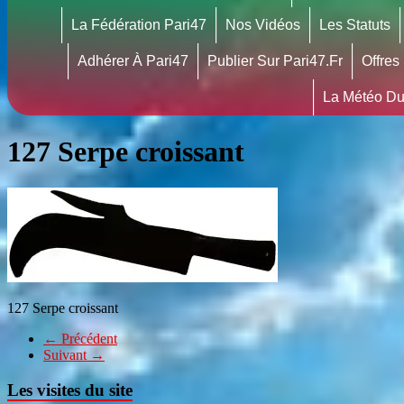
La Fédération Pari47
Nos Vidéos
Les Statuts
Adhérer À Pari47
Publier Sur Pari47.fr
Offres
La Météo Du
127 Serpe croissant
127 Serpe croissant
← Précédent
Suivant →
Les visites du site