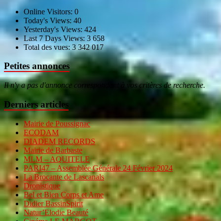
Online Visitors:
0
Today's Views:
40
Yesterday's Views:
424
Last 7 Days Views:
3 658
Total des vues:
3 342 017
Petites annonces
Il n'y a pas d'annonce correspondant à vos critères de recherche.
Derniers articles
Mairie de Poussignac
ECODAM
DIADEM RECORDS
Mairie de Barbaste
MLM – AQUITELE
PARI47 – Assemblée Générale 24 Février 2024
La Brocante de Lascanals
Dronistique
Bel et Bien Corps et Ame
Didier BassinSpirit
Natur’Elodie Beauté