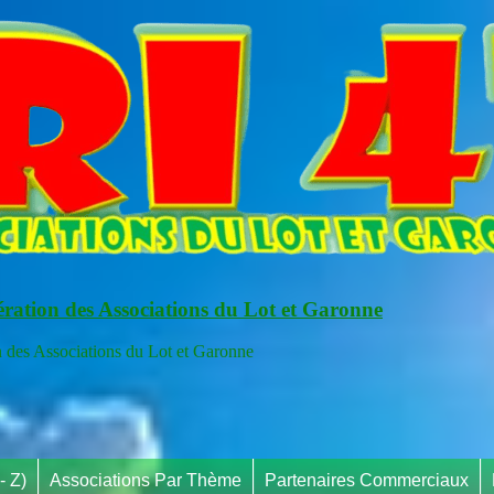
ération des Associations du Lot et Garonne
s Associations du Lot et Garonne
- Z)
Associations Par Thème
Partenaires Commerciaux