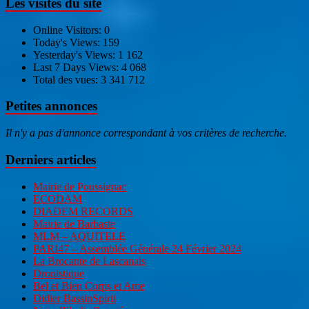
Les visites du site
Online Visitors:
0
Today's Views:
159
Yesterday's Views:
1 162
Last 7 Days Views:
4 068
Total des vues:
3 341 712
Petites annonces
Il n'y a pas d'annonce correspondant à vos critères de recherche.
Derniers articles
Mairie de Poussignac
ECODAM
DIADEM RECORDS
Mairie de Barbaste
MLM – AQUITELE
PARI47 – Assemblée Générale 24 Février 2024
La Brocante de Lascanals
Dronistique
Bel et Bien Corps et Ame
Didier BassinSpirit