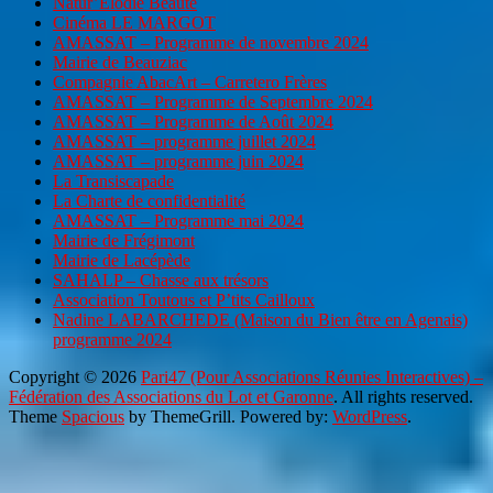
Natur’Elodie Beauté
Cinéma LE MARGOT
AMASSAT – Programme de novembre 2024
Mairie de Beauziac
Compagnie AbacArt – Carretero Frères
AMASSAT – Programme de Septembre 2024
AMASSAT – Programme de Août 2024
AMASSAT – programme juillet 2024
AMASSAT – programme juin 2024
La Transiscapade
La Charte de confidentialité
AMASSAT – Programme mai 2024
Mairie de Frégimont
Mairie de Lacépède
SAHALP – Chasse aux trésors
Association Toutous et P’tits Cailloux
Nadine LABARCHEDE (Maison du Bien être en Agenais)
programme 2024
Copyright © 2026
Pari47 (Pour Associations Réunies Interactives) –
Fédération des Associations du Lot et Garonne
. All rights reserved.
Theme
Spacious
by ThemeGrill. Powered by:
WordPress
.