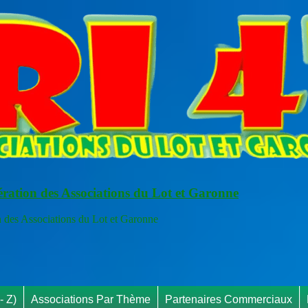
ération des Associations du Lot et Garonne
s Associations du Lot et Garonne
RAP
- Z)
Associations Par Thème
Partenaires Commerciaux