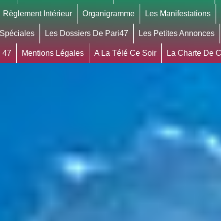
Règlement Intérieur
Organigramme
Les Manifestations
 Spéciales
Les Dossiers De Pari47
Les Petites Annonces
 47
Mentions Légales
A La Télé Ce Soir
La Charte De Co