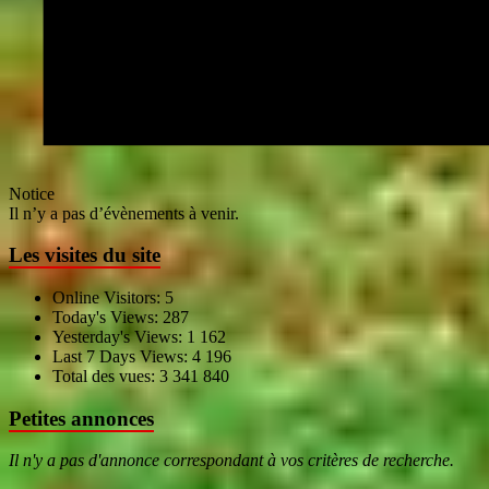
Notice
Il n’y a pas d’évènements à venir.
Les visites du site
Online Visitors:
5
Today's Views:
287
Yesterday's Views:
1 162
Last 7 Days Views:
4 196
Total des vues:
3 341 840
Petites annonces
Il n'y a pas d'annonce correspondant à vos critères de recherche.