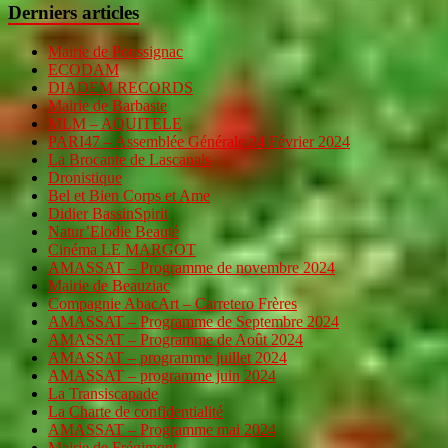
Derniers articles
Mairie de Poussignac
ECODAM
DIADEM RECORDS
Mairie de Barbaste
MLM – AQUITELE
PARI47 – Assemblée Générale 24 Février 2024
La Brocante de Lascanals
Dronistique
Bel et Bien Corps et Ame
Didier BassinSpirit
Natur’Elodie Beauté
Cinéma LE MARGOT
AMASSAT – Programme de novembre 2024
Mairie de Beauziac
Compagnie AbacArt – Carretero Frères
AMASSAT – Programme de Septembre 2024
AMASSAT – Programme de Août 2024
AMASSAT – programme juillet 2024
AMASSAT – programme juin 2024
La Transiscapade
La Charte de confidentialité
AMASSAT – Programme mai 2024
Mairie de Frégimont