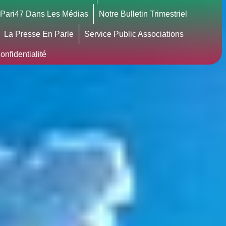
Pari47 Dans Les Médias
Notre Bulletin Trimestriel
La Presse En Parle
Service Public Associations
nfidentialité