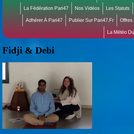
La Fédération Pari47
Nos Vidéos
Les Statuts
Adhérer À Pari47
Publier Sur Pari47.fr
Offres
La Météo Du
Fidji & Debi