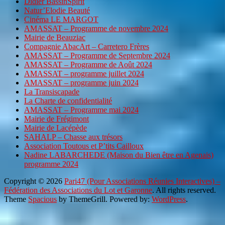
Didier BassinSpirit
Natur’Elodie Beauté
Cinéma LE MARGOT
AMASSAT – Programme de novembre 2024
Mairie de Beauziac
Compagnie AbacArt – Carretero Frères
AMASSAT – Programme de Septembre 2024
AMASSAT – Programme de Août 2024
AMASSAT – programme juillet 2024
AMASSAT – programme juin 2024
La Transiscapade
La Charte de confidentialité
AMASSAT – Programme mai 2024
Mairie de Frégimont
Mairie de Lacépède
SAHALP – Chasse aux trésors
Association Toutous et P’tits Cailloux
Nadine LABARCHEDE (Maison du Bien être en Agenais)
programme 2024
Copyright © 2026
Pari47 (Pour Associations Réunies Interactives) –
Fédération des Associations du Lot et Garonne
. All rights reserved.
Theme
Spacious
by ThemeGrill. Powered by:
WordPress
.