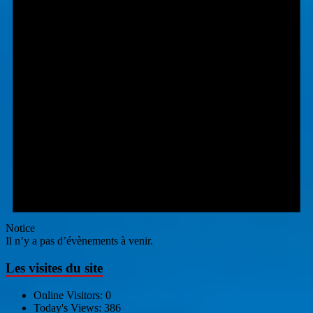
Notice
Il n’y a pas d’évènements à venir.
Les visites du site
Online Visitors:
0
Today's Views:
386