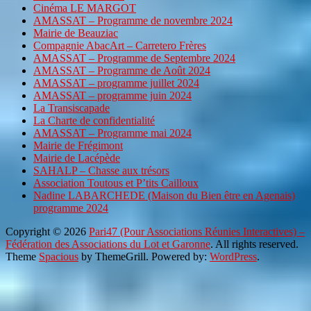
Cinéma LE MARGOT
AMASSAT – Programme de novembre 2024
Mairie de Beauziac
Compagnie AbacArt – Carretero Frères
AMASSAT – Programme de Septembre 2024
AMASSAT – Programme de Août 2024
AMASSAT – programme juillet 2024
AMASSAT – programme juin 2024
La Transiscapade
La Charte de confidentialité
AMASSAT – Programme mai 2024
Mairie de Frégimont
Mairie de Lacépède
SAHALP – Chasse aux trésors
Association Toutous et P’tits Cailloux
Nadine LABARCHEDE (Maison du Bien être en Agenais)
programme 2024
Copyright © 2026
Pari47 (Pour Associations Réunies Interactives) –
Fédération des Associations du Lot et Garonne
. All rights reserved.
Theme
Spacious
by ThemeGrill. Powered by:
WordPress
.