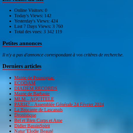
Online Visitors:
0
Today's Views:
142
Yesterday's Views:
424
Last 7 Days Views:
3 760
Total des vues:
3 342 119
Petites annonces
Il n'y a pas d'annonce correspondant à vos critères de recherche.
Derniers articles
Mairie de Poussignac
ECODAM
DIADEM RECORDS
Mairie de Barbaste
MLM – AQUITELE
PARI47 – Assemblée Générale 24 Février 2024
La Brocante de Lascanals
Dronistique
Bel et Bien Corps et Ame
Didier BassinSpirit
Natur’Elodie Beauté