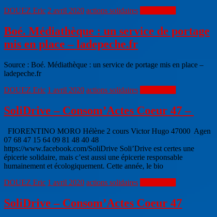
DOUEZ Eric
2 avril 2020
actions solidaires
Lire la suite
Boé. Médiathèque : un service de portage
mis en place – ladepeche.fr
Source : Boé. Médiathèque : un service de portage mis en place –
ladepeche.fr
DOUEZ Eric
1 avril 2020
actions solidaires
Lire la suite
SoliDrive – Consom’Actes Coeur 47 –
FIORENTINO MORO Hélène 2 cours Victor Hugo 47000 Agen
07 68 47 15 64 09 81 48 40 48
https://www.facebook.com/SoliDrive Soli’Drive est certes une
épicerie solidaire, mais c’est aussi une épicerie responsable
humainement et écologiquement. Cette année, le bio
DOUEZ Eric
1 avril 2020
actions solidaires
Lire la suite
SoliDrive – Consom’Actes Coeur 47