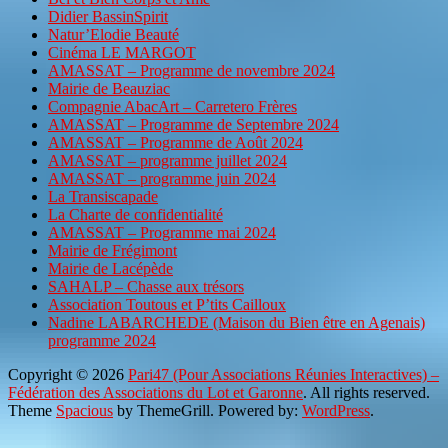
Didier BassinSpirit
Natur’Elodie Beauté
Cinéma LE MARGOT
AMASSAT – Programme de novembre 2024
Mairie de Beauziac
Compagnie AbacArt – Carretero Frères
AMASSAT – Programme de Septembre 2024
AMASSAT – Programme de Août 2024
AMASSAT – programme juillet 2024
AMASSAT – programme juin 2024
La Transiscapade
La Charte de confidentialité
AMASSAT – Programme mai 2024
Mairie de Frégimont
Mairie de Lacépède
SAHALP – Chasse aux trésors
Association Toutous et P’tits Cailloux
Nadine LABARCHEDE (Maison du Bien être en Agenais)
programme 2024
Copyright © 2026
Pari47 (Pour Associations Réunies Interactives) –
Fédération des Associations du Lot et Garonne
. All rights reserved.
Theme
Spacious
by ThemeGrill. Powered by:
WordPress
.