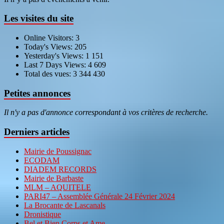
Les visites du site
Online Visitors:
3
Today's Views:
205
Yesterday's Views:
1 151
Last 7 Days Views:
4 609
Total des vues:
3 344 430
Petites annonces
Il n'y a pas d'annonce correspondant à vos critères de recherche.
Derniers articles
Mairie de Poussignac
ECODAM
DIADEM RECORDS
Mairie de Barbaste
MLM – AQUITELE
PARI47 – Assemblée Générale 24 Février 2024
La Brocante de Lascanals
Dronistique
Bel et Bien Corps et Ame