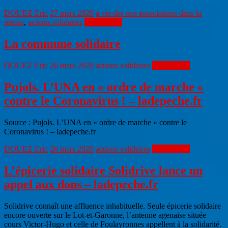
DOUEZ Eric
27 mars 2020
a vie des nos associations dans la
presse
,
actions solidaires
Lire la suite
La commune solidaire
DOUEZ Eric
26 mars 2020
actions solidaires
Lire la suite
Pujols. L’UNA en « ordre de marche »
contre le Coronavirus ! – ladepeche.fr
Source : Pujols. L’UNA en « ordre de marche » contre le
Coronavirus ! – ladepeche.fr
DOUEZ Eric
26 mars 2020
actions solidaires
Lire la suite
L’épicerie solidaire Solidrive lance un
appel aux dons – ladepeche.fr
Solidrive connaît une affluence inhabituelle. Seule épicerie solidaire
encore ouverte sur le Lot-et-Garonne, l’antenne agenaise située
cours Victor-Hugo et celle de Foulayronnes appellent à la solidarité.