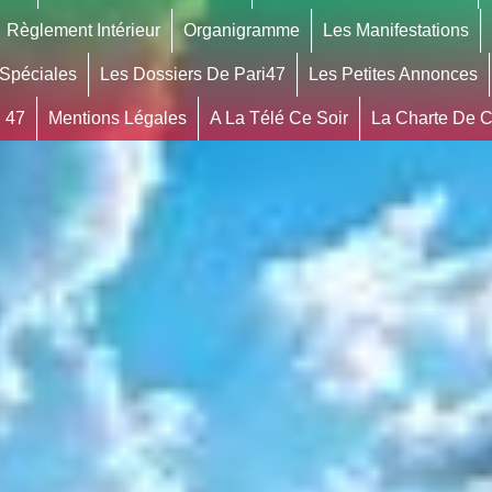
Règlement Intérieur
Organigramme
Les Manifestations
 Spéciales
Les Dossiers De Pari47
Les Petites Annonces
 47
Mentions Légales
A La Télé Ce Soir
La Charte De Co