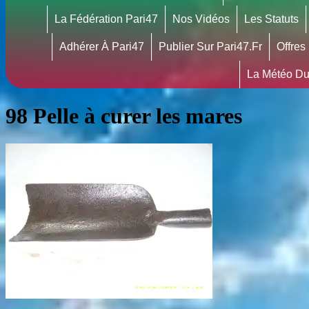
La Fédération Pari47
Nos Vidéos
Les Statuts
Adhérer À Pari47
Publier Sur Pari47.fr
Offres
La Météo Du
98 Pelle à curer les mares