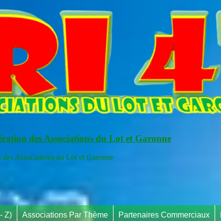
ération des Associations du Lot et Garonne
s Associations du Lot et Garonne
- Z)
Associations Par Thème
Partenaires Commerciaux