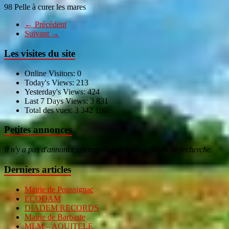
98 Pelle à curer les mares
← Précédent
Suivant →
Les visites du site
Online Visitors:
0
Today's Views:
213
Yesterday's Views:
424
Last 7 Days Views:
3 831
Total des vues:
3 342 190
Petites annonces
Il n'y a pas d'annonce correspondant à vos critères de recherche.
Derniers articles
Mairie de Poussignac
ECODAM
DIADEM RECORDS
Mairie de Barbaste
MLM – AQUITELE