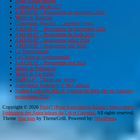
Natur’Elodie Beauté
Cinéma LE MARGOT
AMASSAT – Programme de novembre 2024
Mairie de Beauziac
Compagnie AbacArt – Carretero Frères
AMASSAT – Programme de Septembre 2024
AMASSAT – Programme de Août 2024
AMASSAT – programme juillet 2024
AMASSAT – programme juin 2024
La Transiscapade
La Charte de confidentialité
AMASSAT – Programme mai 2024
Mairie de Frégimont
Mairie de Lacépède
SAHALP – Chasse aux trésors
Association Toutous et P’tits Cailloux
Nadine LABARCHEDE (Maison du Bien être en Agenais)
programme 2024
Copyright © 2026
Pari47 (Pour Associations Réunies Interactives) –
Fédération des Associations du Lot et Garonne
. All rights reserved.
Theme
Spacious
by ThemeGrill. Powered by:
WordPress
.