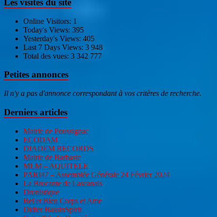
Les visites du site
Online Visitors:
1
Today's Views:
395
Yesterday's Views:
405
Last 7 Days Views:
3 948
Total des vues:
3 342 777
Petites annonces
Il n'y a pas d'annonce correspondant à vos critères de recherche.
Derniers articles
Mairie de Poussignac
ECODAM
DIADEM RECORDS
Mairie de Barbaste
MLM – AQUITELE
PARI47 – Assemblée Générale 24 Février 2024
La Brocante de Lascanals
Dronistique
Bel et Bien Corps et Ame
Didier BassinSpirit