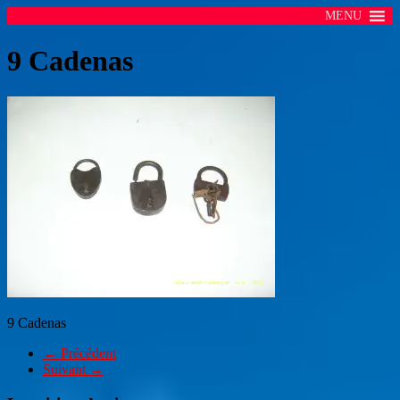
MENU
9 Cadenas
9 Cadenas
← Précédent
Suivant →