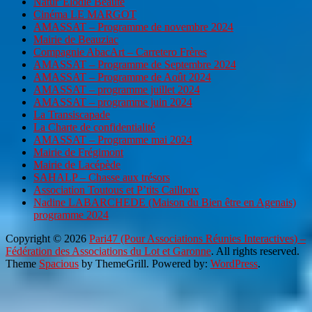
Natur’Elodie Beauté
Cinéma LE MARGOT
AMASSAT – Programme de novembre 2024
Mairie de Beauziac
Compagnie AbacArt – Carretero Frères
AMASSAT – Programme de Septembre 2024
AMASSAT – Programme de Août 2024
AMASSAT – programme juillet 2024
AMASSAT – programme juin 2024
La Transiscapade
La Charte de confidentialité
AMASSAT – Programme mai 2024
Mairie de Frégimont
Mairie de Lacépède
SAHALP – Chasse aux trésors
Association Toutous et P’tits Cailloux
Nadine LABARCHEDE (Maison du Bien être en Agenais)
programme 2024
Copyright © 2026
Pari47 (Pour Associations Réunies Interactives) –
Fédération des Associations du Lot et Garonne
. All rights reserved.
Theme
Spacious
by ThemeGrill. Powered by:
WordPress
.