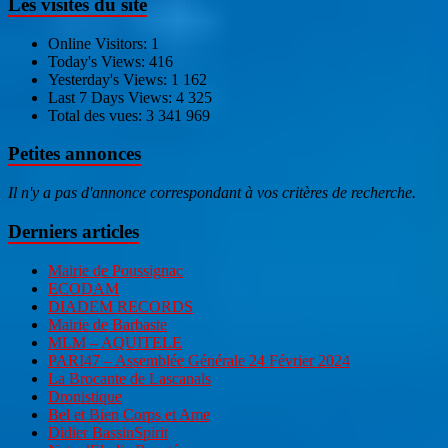
Les visites du site
Online Visitors:
1
Today's Views:
416
Yesterday's Views:
1 162
Last 7 Days Views:
4 325
Total des vues:
3 341 969
Petites annonces
Il n'y a pas d'annonce correspondant à vos critères de recherche.
Derniers articles
Mairie de Poussignac
ECODAM
DIADEM RECORDS
Mairie de Barbaste
MLM – AQUITELE
PARI47 – Assemblée Générale 24 Février 2024
La Brocante de Lascanals
Dronistique
Bel et Bien Corps et Ame
Didier BassinSpirit