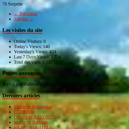
70 Serpette
← Précédent
Suivant →
Les visites du site
Online Visitors:
0
Today's Views:
140
Yesterday's Views:
424
Last 7 Days Views:
3 758
Total des vues:
3 342 117
Petites annonces
Il n'y a pas d'annonce correspondant à vos critères de recherche.
Derniers articles
Mairie de Poussignac
ECODAM
DIADEM RECORDS
Mairie de Barbaste
MLM – AQUITELE