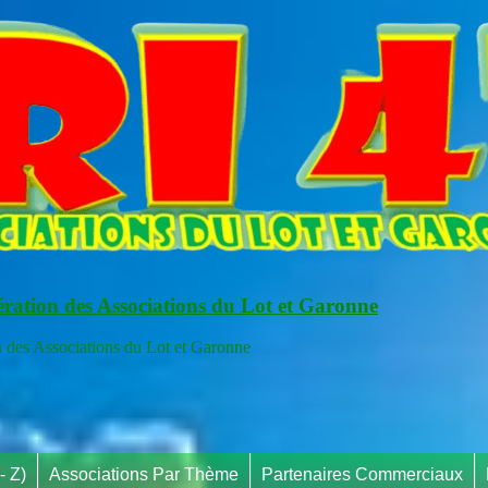
ération des Associations du Lot et Garonne
s Associations du Lot et Garonne
- Z)
Associations Par Thème
Partenaires Commerciaux