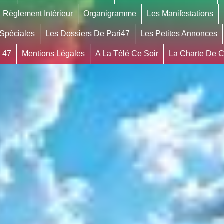
Règlement Intérieur
Organigramme
Les Manifestations
 Spéciales
Les Dossiers De Pari47
Les Petites Annonces
 47
Mentions Légales
A La Télé Ce Soir
La Charte De Co