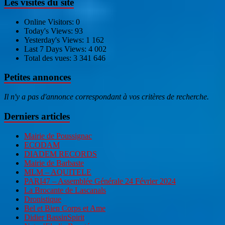
Les visites du site
Online Visitors:
0
Today's Views:
93
Yesterday's Views:
1 162
Last 7 Days Views:
4 002
Total des vues:
3 341 646
Petites annonces
Il n'y a pas d'annonce correspondant à vos critères de recherche.
Derniers articles
Mairie de Poussignac
ECODAM
DIADEM RECORDS
Mairie de Barbaste
MLM – AQUITELE
PARI47 – Assemblée Générale 24 Février 2024
La Brocante de Lascanals
Dronistique
Bel et Bien Corps et Ame
Didier BassinSpirit