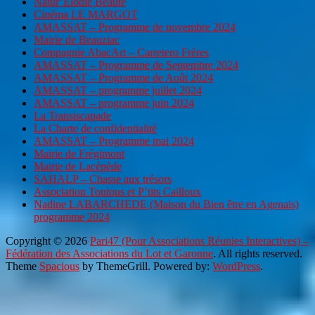
Natur’Elodie Beauté
Cinéma LE MARGOT
AMASSAT – Programme de novembre 2024
Mairie de Beauziac
Compagnie AbacArt – Carretero Frères
AMASSAT – Programme de Septembre 2024
AMASSAT – Programme de Août 2024
AMASSAT – programme juillet 2024
AMASSAT – programme juin 2024
La Transiscapade
La Charte de confidentialité
AMASSAT – Programme mai 2024
Mairie de Frégimont
Mairie de Lacépède
SAHALP – Chasse aux trésors
Association Toutous et P’tits Cailloux
Nadine LABARCHEDE (Maison du Bien être en Agenais)
programme 2024
Copyright © 2026
Pari47 (Pour Associations Réunies Interactives) –
Fédération des Associations du Lot et Garonne
. All rights reserved.
Theme
Spacious
by ThemeGrill. Powered by:
WordPress
.