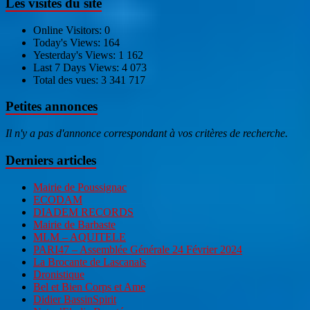
Les visites du site
Online Visitors:
0
Today's Views:
164
Yesterday's Views:
1 162
Last 7 Days Views:
4 073
Total des vues:
3 341 717
Petites annonces
Il n'y a pas d'annonce correspondant à vos critères de recherche.
Derniers articles
Mairie de Poussignac
ECODAM
DIADEM RECORDS
Mairie de Barbaste
MLM – AQUITELE
PARI47 – Assemblée Générale 24 Février 2024
La Brocante de Lascanals
Dronistique
Bel et Bien Corps et Ame
Didier BassinSpirit