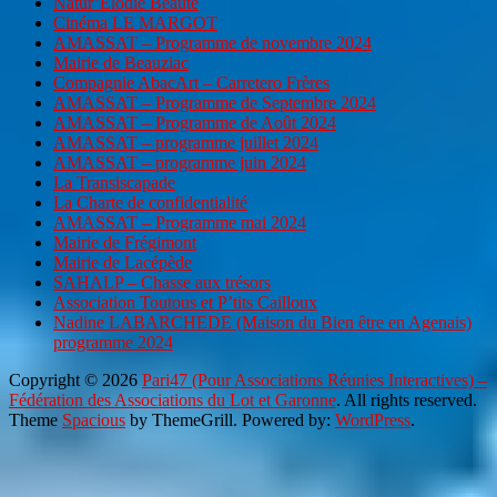
Natur’Elodie Beauté
Cinéma LE MARGOT
AMASSAT – Programme de novembre 2024
Mairie de Beauziac
Compagnie AbacArt – Carretero Frères
AMASSAT – Programme de Septembre 2024
AMASSAT – Programme de Août 2024
AMASSAT – programme juillet 2024
AMASSAT – programme juin 2024
La Transiscapade
La Charte de confidentialité
AMASSAT – Programme mai 2024
Mairie de Frégimont
Mairie de Lacépède
SAHALP – Chasse aux trésors
Association Toutous et P’tits Cailloux
Nadine LABARCHEDE (Maison du Bien être en Agenais)
programme 2024
Copyright © 2026
Pari47 (Pour Associations Réunies Interactives) –
Fédération des Associations du Lot et Garonne
. All rights reserved.
Theme
Spacious
by ThemeGrill. Powered by:
WordPress
.