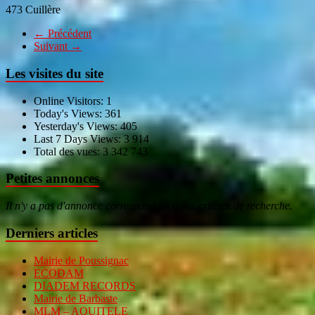
473 Cuillère
← Précédent
Suivant →
Les visites du site
Online Visitors:
1
Today's Views:
361
Yesterday's Views:
405
Last 7 Days Views:
3 914
Total des vues:
3 342 743
Petites annonces
Il n'y a pas d'annonce correspondant à vos critères de recherche.
Derniers articles
Mairie de Poussignac
ECODAM
DIADEM RECORDS
Mairie de Barbaste
MLM – AQUITELE