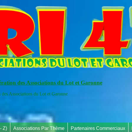
ération des Associations du Lot et Garonne
s Associations du Lot et Garonne
- Z)
Associations Par Thème
Partenaires Commerciaux