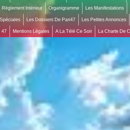
Règlement Intérieur
Organigramme
Les Manifestations
 Spéciales
Les Dossiers De Pari47
Les Petites Annonces
 47
Mentions Légales
A La Télé Ce Soir
La Charte De Co