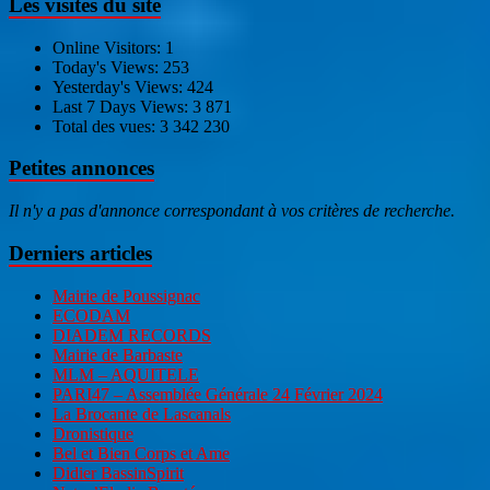
Les visites du site
Online Visitors:
1
Today's Views:
253
Yesterday's Views:
424
Last 7 Days Views:
3 871
Total des vues:
3 342 230
Petites annonces
Il n'y a pas d'annonce correspondant à vos critères de recherche.
Derniers articles
Mairie de Poussignac
ECODAM
DIADEM RECORDS
Mairie de Barbaste
MLM – AQUITELE
PARI47 – Assemblée Générale 24 Février 2024
La Brocante de Lascanals
Dronistique
Bel et Bien Corps et Ame
Didier BassinSpirit