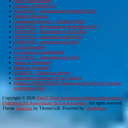
Natur’Elodie Beauté
Cinéma LE MARGOT
AMASSAT – Programme de novembre 2024
Mairie de Beauziac
Compagnie AbacArt – Carretero Frères
AMASSAT – Programme de Septembre 2024
AMASSAT – Programme de Août 2024
AMASSAT – programme juillet 2024
AMASSAT – programme juin 2024
La Transiscapade
La Charte de confidentialité
AMASSAT – Programme mai 2024
Mairie de Frégimont
Mairie de Lacépède
SAHALP – Chasse aux trésors
Association Toutous et P’tits Cailloux
Nadine LABARCHEDE (Maison du Bien être en Agenais)
programme 2024
Copyright © 2026
Pari47 (Pour Associations Réunies Interactives) –
Fédération des Associations du Lot et Garonne
. All rights reserved.
Theme
Spacious
by ThemeGrill. Powered by:
WordPress
.