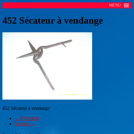
MENU
452 Sécateur à vendange
452 Sécateur à vendange
← Précédent
Suivant →