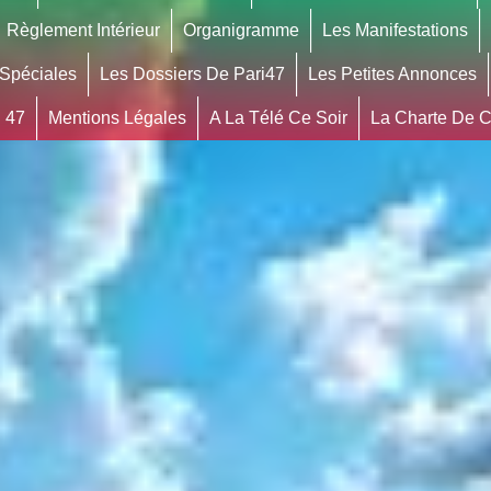
Règlement Intérieur
Organigramme
Les Manifestations
 Spéciales
Les Dossiers De Pari47
Les Petites Annonces
 47
Mentions Légales
A La Télé Ce Soir
La Charte De Co