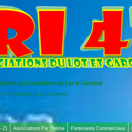
ération des Associations du Lot et Garonne
s Associations du Lot et Garonne
- Z)
Associations Par Thème
Partenaires Commerciaux