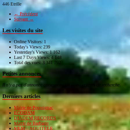
446 Etrille
← Précédent
Suivant →
Les visites du site
Online Visitors:
1
Today's Views:
239
Yesterday's Views:
1 162
Last 7 Days Views:
4 148
Total des vues:
3 341 792
Petites annonces
Il n'y a pas d'annonce correspondant à vos critères de recherche.
Derniers articles
Mairie de Poussignac
ECODAM
DIADEM RECORDS
Mairie de Barbaste
MLM – AQUITELE