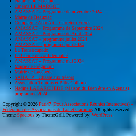
Natur’Elodie Beauté
Cinéma LE MARGOT
AMASSAT – Programme de novembre 2024
Mairie de Beauziac
Compagnie AbacArt – Carretero Frères
AMASSAT – Programme de Septembre 2024
AMASSAT – Programme de Août 2024
AMASSAT – programme juillet 2024
AMASSAT – programme juin 2024
La Transiscapade
La Charte de confidentialité
AMASSAT – Programme mai 2024
Mairie de Frégimont
Mairie de Lacépède
SAHALP – Chasse aux trésors
Association Toutous et P’tits Cailloux
Nadine LABARCHEDE (Maison du Bien être en Agenais)
programme 2024
Copyright © 2026
Pari47 (Pour Associations Réunies Interactives) –
Fédération des Associations du Lot et Garonne
. All rights reserved.
Theme
Spacious
by ThemeGrill. Powered by:
WordPress
.