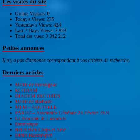
Les visites du site
Online Visitors:
0
Today's Views:
235
Yesterday's Views:
424
Last 7 Days Views:
3 853
Total des vues:
3 342 212
Petites annonces
Il n'y a pas d'annonce correspondant à vos critères de recherche.
Derniers articles
Mairie de Poussignac
ECODAM
DIADEM RECORDS
Mairie de Barbaste
MLM – AQUITELE
PARI47 – Assemblée Générale 24 Février 2024
La Brocante de Lascanals
Dronistique
Bel et Bien Corps et Ame
Didier BassinSpirit