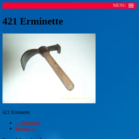
MENU
421 Erminette
421 Erminette
← Précédent
Suivant →