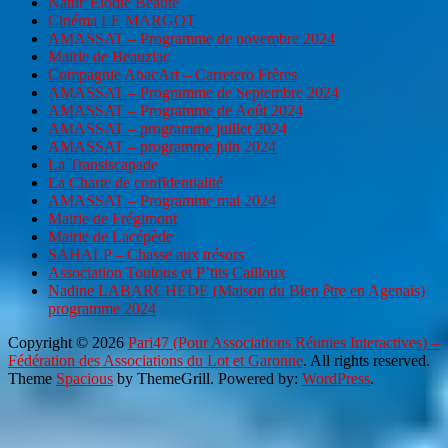
Natur’Elodie Beauté
Cinéma LE MARGOT
AMASSAT – Programme de novembre 2024
Mairie de Beauziac
Compagnie AbacArt – Carretero Frères
AMASSAT – Programme de Septembre 2024
AMASSAT – Programme de Août 2024
AMASSAT – programme juillet 2024
AMASSAT – programme juin 2024
La Transiscapade
La Charte de confidentialité
AMASSAT – Programme mai 2024
Mairie de Frégimont
Mairie de Lacépède
SAHALP – Chasse aux trésors
Association Toutous et P’tits Cailloux
Nadine LABARCHEDE (Maison du Bien être en Agenais)
programme 2024
Copyright © 2026
Pari47 (Pour Associations Réunies Interactives) –
Fédération des Associations du Lot et Garonne
. All rights reserved.
Theme
Spacious
by ThemeGrill. Powered by:
WordPress
.