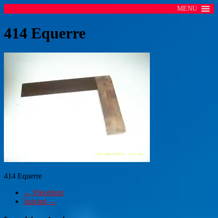
MENU
414 Equerre
414 Equerre
← Précédent
Suivant →