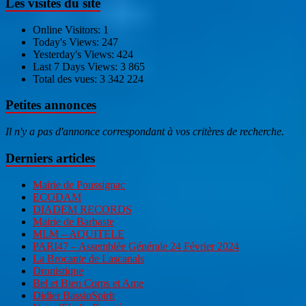
Les visites du site
Online Visitors:
1
Today's Views:
247
Yesterday's Views:
424
Last 7 Days Views:
3 865
Total des vues:
3 342 224
Petites annonces
Il n'y a pas d'annonce correspondant à vos critères de recherche.
Derniers articles
Mairie de Poussignac
ECODAM
DIADEM RECORDS
Mairie de Barbaste
MLM – AQUITELE
PARI47 – Assemblée Générale 24 Février 2024
La Brocante de Lascanals
Dronistique
Bel et Bien Corps et Ame
Didier BassinSpirit