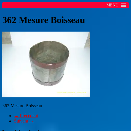
MENU
362 Mesure Boisseau
362 Mesure Boisseau
← Précédent
Suivant →