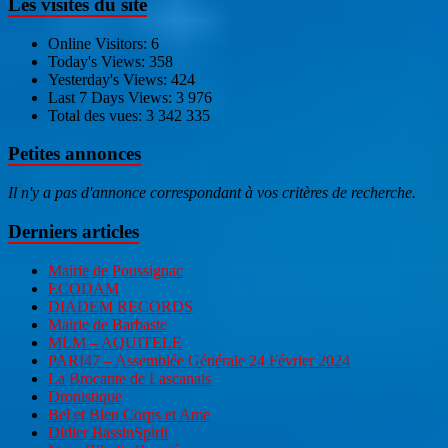
Les visites du site
Online Visitors:
6
Today's Views:
358
Yesterday's Views:
424
Last 7 Days Views:
3 976
Total des vues:
3 342 335
Petites annonces
Il n'y a pas d'annonce correspondant à vos critères de recherche.
Derniers articles
Mairie de Poussignac
ECODAM
DIADEM RECORDS
Mairie de Barbaste
MLM – AQUITELE
PARI47 – Assemblée Générale 24 Février 2024
La Brocante de Lascanals
Dronistique
Bel et Bien Corps et Ame
Didier BassinSpirit