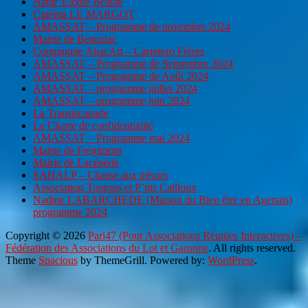
Natur’Elodie Beauté
Cinéma LE MARGOT
AMASSAT – Programme de novembre 2024
Mairie de Beauziac
Compagnie AbacArt – Carretero Frères
AMASSAT – Programme de Septembre 2024
AMASSAT – Programme de Août 2024
AMASSAT – programme juillet 2024
AMASSAT – programme juin 2024
La Transiscapade
La Charte de confidentialité
AMASSAT – Programme mai 2024
Mairie de Frégimont
Mairie de Lacépède
SAHALP – Chasse aux trésors
Association Toutous et P’tits Cailloux
Nadine LABARCHEDE (Maison du Bien être en Agenais)
programme 2024
Copyright © 2026
Pari47 (Pour Associations Réunies Interactives) –
Fédération des Associations du Lot et Garonne
. All rights reserved.
Theme
Spacious
by ThemeGrill. Powered by:
WordPress
.