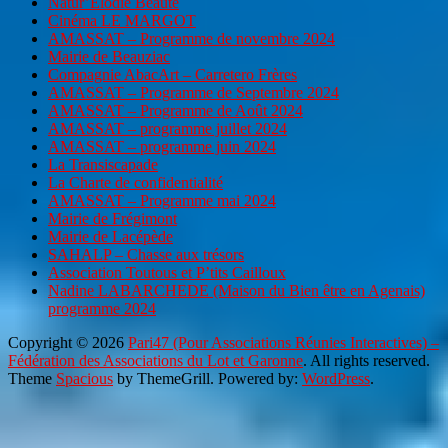
Natur’Elodie Beauté
Cinéma LE MARGOT
AMASSAT – Programme de novembre 2024
Mairie de Beauziac
Compagnie AbacArt – Carretero Frères
AMASSAT – Programme de Septembre 2024
AMASSAT – Programme de Août 2024
AMASSAT – programme juillet 2024
AMASSAT – programme juin 2024
La Transiscapade
La Charte de confidentialité
AMASSAT – Programme mai 2024
Mairie de Frégimont
Mairie de Lacépède
SAHALP – Chasse aux trésors
Association Toutous et P’tits Cailloux
Nadine LABARCHEDE (Maison du Bien être en Agenais)
programme 2024
Copyright © 2026
Pari47 (Pour Associations Réunies Interactives) –
Fédération des Associations du Lot et Garonne
. All rights reserved.
Theme
Spacious
by ThemeGrill. Powered by:
WordPress
.