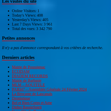
Les visites du site
Online Visitors:
1
Today's Views:
408
Yesterday's Views:
405
Last 7 Days Views:
3 961
Total des vues:
3 342 790
Petites annonces
Il n'y a pas d'annonce correspondant à vos critères de recherche.
Derniers articles
Mairie de Poussignac
ECODAM
DIADEM RECORDS
Mairie de Barbaste
MLM – AQUITELE
PARI47 – Assemblée Générale 24 Février 2024
La Brocante de Lascanals
Dronistique
Bel et Bien Corps et Ame
Didier BassinSpirit