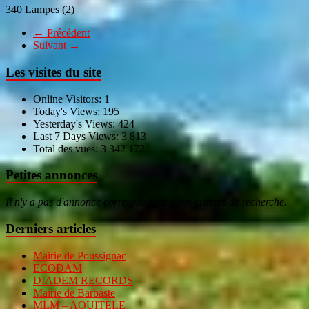
340 Lampes (2)
← Précédent
Suivant →
Les visites du site
Online Visitors:
1
Today's Views:
195
Yesterday's Views:
424
Last 7 Days Views:
3 813
Total des vues:
3 342 172
Petites annonces
Il n'y a pas d'annonce correspondant à vos critères de recherche.
Derniers articles
Mairie de Poussignac
ECODAM
DIADEM RECORDS
Mairie de Barbaste
MLM – AQUITELE