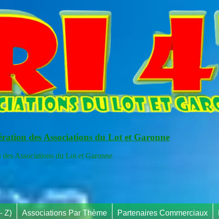
ération des Associations du Lot et Garonne
s Associations du Lot et Garonne
- Z)
Associations Par Thème
Partenaires Commerciaux