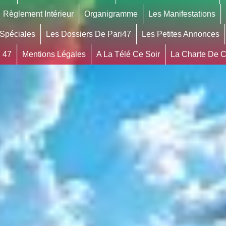
Règlement Intérieur
Organigramme
Les Manifestations
 Spéciales
Les Dossiers De Pari47
Les Petites Annonces
 47
Mentions Légales
A La Télé Ce Soir
La Charte De Co