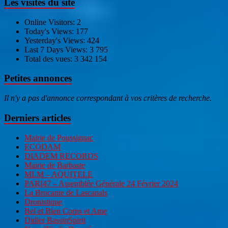
Les visites du site
Online Visitors:
2
Today's Views:
177
Yesterday's Views:
424
Last 7 Days Views:
3 795
Total des vues:
3 342 154
Petites annonces
Il n'y a pas d'annonce correspondant à vos critères de recherche.
Derniers articles
Mairie de Poussignac
ECODAM
DIADEM RECORDS
Mairie de Barbaste
MLM – AQUITELE
PARI47 – Assemblée Générale 24 Février 2024
La Brocante de Lascanals
Dronistique
Bel et Bien Corps et Ame
Didier BassinSpirit