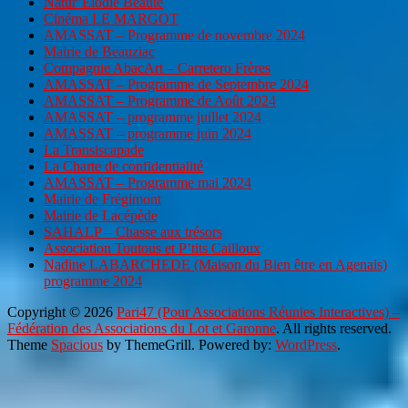
Natur’Elodie Beauté
Cinéma LE MARGOT
AMASSAT – Programme de novembre 2024
Mairie de Beauziac
Compagnie AbacArt – Carretero Frères
AMASSAT – Programme de Septembre 2024
AMASSAT – Programme de Août 2024
AMASSAT – programme juillet 2024
AMASSAT – programme juin 2024
La Transiscapade
La Charte de confidentialité
AMASSAT – Programme mai 2024
Mairie de Frégimont
Mairie de Lacépède
SAHALP – Chasse aux trésors
Association Toutous et P’tits Cailloux
Nadine LABARCHEDE (Maison du Bien être en Agenais)
programme 2024
Copyright © 2026
Pari47 (Pour Associations Réunies Interactives) –
Fédération des Associations du Lot et Garonne
. All rights reserved.
Theme
Spacious
by ThemeGrill. Powered by:
WordPress
.