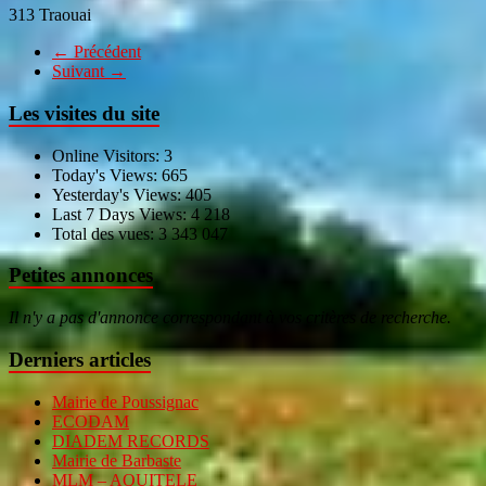
313 Traouai
← Précédent
Suivant →
Les visites du site
Online Visitors:
3
Today's Views:
665
Yesterday's Views:
405
Last 7 Days Views:
4 218
Total des vues:
3 343 047
Petites annonces
Il n'y a pas d'annonce correspondant à vos critères de recherche.
Derniers articles
Mairie de Poussignac
ECODAM
DIADEM RECORDS
Mairie de Barbaste
MLM – AQUITELE