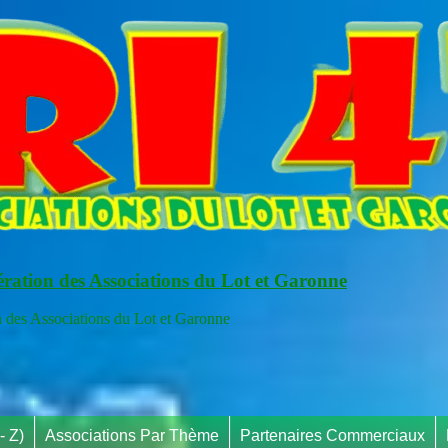
ération des Associations du Lot et Garonne
s Associations du Lot et Garonne
- Z)
Associations Par Thème
Partenaires Commerciaux