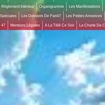
Règlement Intérieur
Organigramme
Les Manifestations
 Spéciales
Les Dossiers De Pari47
Les Petites Annonces
 47
Mentions Légales
A La Télé Ce Soir
La Charte De Co