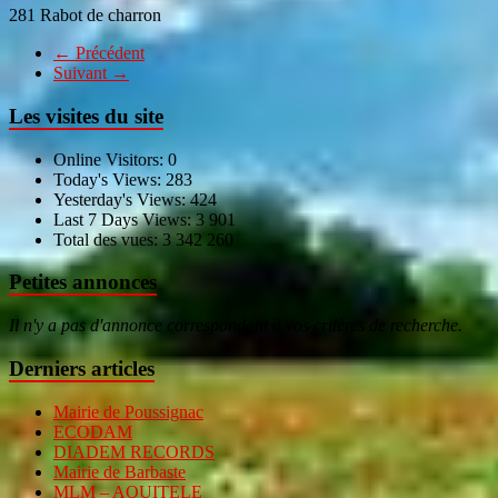
281 Rabot de charron
← Précédent
Suivant →
Les visites du site
Online Visitors:
0
Today's Views:
283
Yesterday's Views:
424
Last 7 Days Views:
3 901
Total des vues:
3 342 260
Petites annonces
Il n'y a pas d'annonce correspondant à vos critères de recherche.
Derniers articles
Mairie de Poussignac
ECODAM
DIADEM RECORDS
Mairie de Barbaste
MLM – AQUITELE