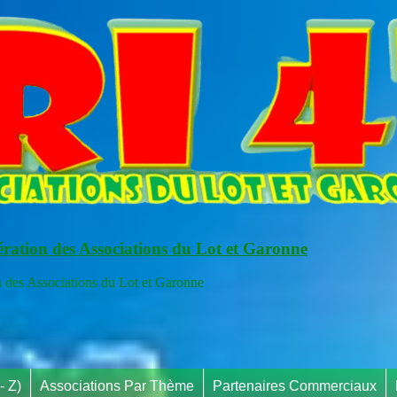
ération des Associations du Lot et Garonne
s Associations du Lot et Garonne
- Z)
Associations Par Thème
Partenaires Commerciaux