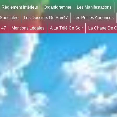
Règlement Intérieur
Organigramme
Les Manifestations
 Spéciales
Les Dossiers De Pari47
Les Petites Annonces
 47
Mentions Légales
A La Télé Ce Soir
La Charte De Co