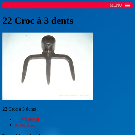
MENU
22 Croc à 3 dents
22 Croc à 3 dents
← Précédent
Suivant →