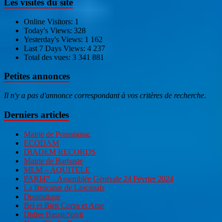
Les visites du site
Online Visitors:
1
Today's Views:
328
Yesterday's Views:
1 162
Last 7 Days Views:
4 237
Total des vues:
3 341 881
Petites annonces
Il n'y a pas d'annonce correspondant à vos critères de recherche.
Derniers articles
Mairie de Poussignac
ECODAM
DIADEM RECORDS
Mairie de Barbaste
MLM – AQUITELE
PARI47 – Assemblée Générale 24 Février 2024
La Brocante de Lascanals
Dronistique
Bel et Bien Corps et Ame
Didier BassinSpirit