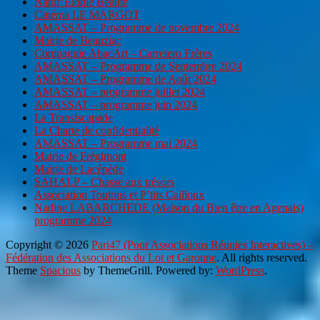
Natur’Elodie Beauté
Cinéma LE MARGOT
AMASSAT – Programme de novembre 2024
Mairie de Beauziac
Compagnie AbacArt – Carretero Frères
AMASSAT – Programme de Septembre 2024
AMASSAT – Programme de Août 2024
AMASSAT – programme juillet 2024
AMASSAT – programme juin 2024
La Transiscapade
La Charte de confidentialité
AMASSAT – Programme mai 2024
Mairie de Frégimont
Mairie de Lacépède
SAHALP – Chasse aux trésors
Association Toutous et P’tits Cailloux
Nadine LABARCHEDE (Maison du Bien être en Agenais)
programme 2024
Copyright © 2026
Pari47 (Pour Associations Réunies Interactives) –
Fédération des Associations du Lot et Garonne
. All rights reserved.
Theme
Spacious
by ThemeGrill. Powered by:
WordPress
.