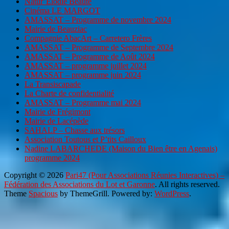
Natur’Elodie Beauté
Cinéma LE MARGOT
AMASSAT – Programme de novembre 2024
Mairie de Beauziac
Compagnie AbacArt – Carretero Frères
AMASSAT – Programme de Septembre 2024
AMASSAT – Programme de Août 2024
AMASSAT – programme juillet 2024
AMASSAT – programme juin 2024
La Transiscapade
La Charte de confidentialité
AMASSAT – Programme mai 2024
Mairie de Frégimont
Mairie de Lacépède
SAHALP – Chasse aux trésors
Association Toutous et P’tits Cailloux
Nadine LABARCHEDE (Maison du Bien être en Agenais)
programme 2024
Copyright © 2026
Pari47 (Pour Associations Réunies Interactives) –
Fédération des Associations du Lot et Garonne
. All rights reserved.
Theme
Spacious
by ThemeGrill. Powered by:
WordPress
.