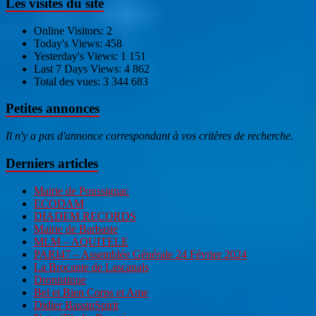
Les visites du site
Online Visitors:
2
Today's Views:
458
Yesterday's Views:
1 151
Last 7 Days Views:
4 862
Total des vues:
3 344 683
Petites annonces
Il n'y a pas d'annonce correspondant à vos critères de recherche.
Derniers articles
Mairie de Poussignac
ECODAM
DIADEM RECORDS
Mairie de Barbaste
MLM – AQUITELE
PARI47 – Assemblée Générale 24 Février 2024
La Brocante de Lascanals
Dronistique
Bel et Bien Corps et Ame
Didier BassinSpirit