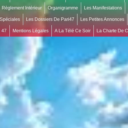
Règlement Intérieur
Organigramme
Les Manifestations
 Spéciales
Les Dossiers De Pari47
Les Petites Annonces
 47
Mentions Légales
A La Télé Ce Soir
La Charte De Co