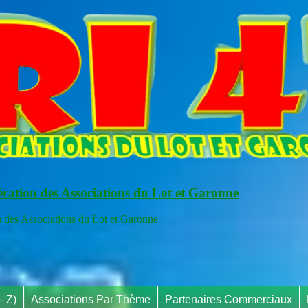
ération des Associations du Lot et Garonne
s Associations du Lot et Garonne
- Z)
Associations Par Thème
Partenaires Commerciaux