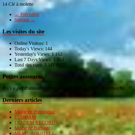
14 Clé à molette
← Précédent
Suivant →
Les visites du site
Online Visitors:
1
Today's Views:
144
Yesterday's Views:
1 162
Last 7 Days Views:
4 053
Total des vues:
3 341 697
Petites annonces
Il n'y a pas d'annonce correspondant à vos critères de recherche.
Derniers articles
Mairie de Poussignac
ECODAM
DIADEM RECORDS
Mairie de Barbaste
MLM – AQUITELE