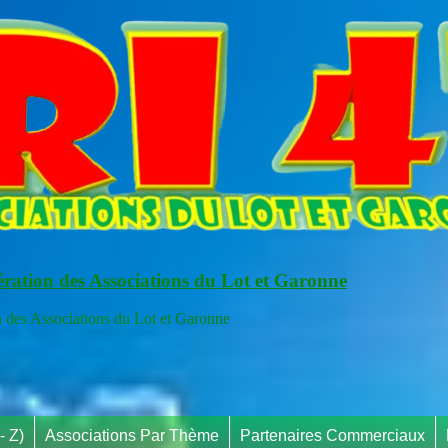
ération des Associations du Lot et Garonne
s Associations du Lot et Garonne
- Z)
Associations Par Thème
Partenaires Commerciaux