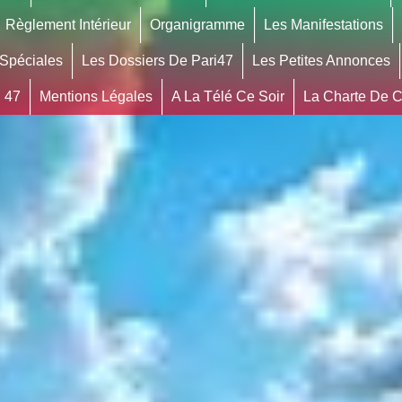
Règlement Intérieur
Organigramme
Les Manifestations
 Spéciales
Les Dossiers De Pari47
Les Petites Annonces
 47
Mentions Légales
A La Télé Ce Soir
La Charte De Co