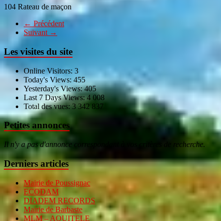
104 Rateau de maçon
← Précédent
Suivant →
Les visites du site
Online Visitors:
3
Today's Views:
455
Yesterday's Views:
405
Last 7 Days Views:
4 008
Total des vues:
3 342 837
Petites annonces
Il n'y a pas d'annonce correspondant à vos critères de recherche.
Derniers articles
Mairie de Poussignac
ECODAM
DIADEM RECORDS
Mairie de Barbaste
MLM – AQUITELE